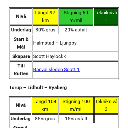
Längd 97
Stigning 60
Tekniknivå
Nivå
km
m/mil
1
Underlag
80% grus
20% asfalt
Start &
Halmstad – Ljungby
Mål
Skapare
Scott Haylockk
Till
Banvallsleden Scott 1
Rutten
Torup – Lidhult – Ryaberg
Längd 104
Stigning 100
Tekniknivå
Nivå
km
m/mil
3
Underlag
85% grus
15% asfalt
Start &