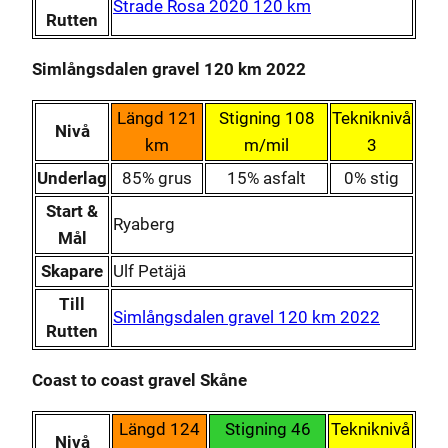
Strade Rosa 2020 120 km
Rutten
Simlångsdalen gravel 120 km 2022
Längd 121
Stigning 108
Tekniknivå
Nivå
km
m/mil
3
Underlag
85% grus
15% asfalt
0% stig
Start &
Ryaberg
Mål
Skapare
Ulf Petäjä
Till
Simlångsdalen gravel 120 km 2022
Rutten
Coast to coast gravel Skåne
Längd 124
Stigning 46
Tekniknivå
Nivå