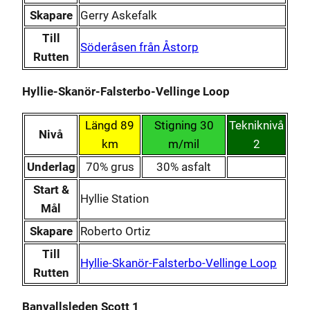
Skapare
Gerry Askefalk
Till
Söderåsen från Åstorp
Rutten
Hyllie-Skanör-Falsterbo-Vellinge Loop
Längd 89
Stigning 30
Tekniknivå
Nivå
km
m/mil
2
Underlag
70% grus
30% asfalt
Start &
Hyllie Station
Mål
Skapare
Roberto Ortiz
Till
Hyllie-Skanör-Falsterbo-Vellinge Loop
Rutten
Banvallsleden Scott 1