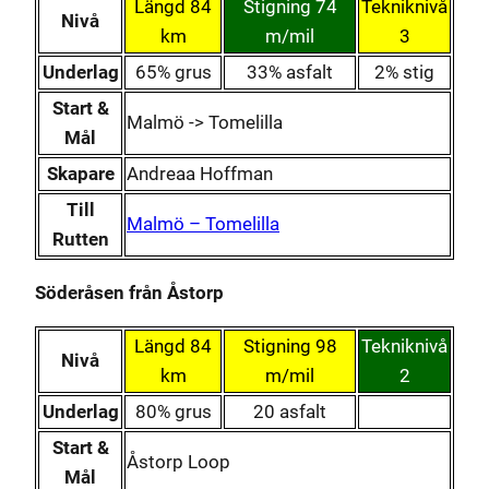
Längd 84
Stigning 74
Tekniknivå
Nivå
km
m/mil
3
Underlag
65% grus
33% asfalt
2% stig
Start &
Malmö -> Tomelilla
Mål
Skapare
Andreaa Hoffman
Till
Malmö – Tomelilla
Rutten
Söderåsen från Åstorp
Längd 84
Stigning 98
Tekniknivå
Nivå
km
m/mil
2
Underlag
80% grus
20 asfalt
Start &
Åstorp Loop
Mål