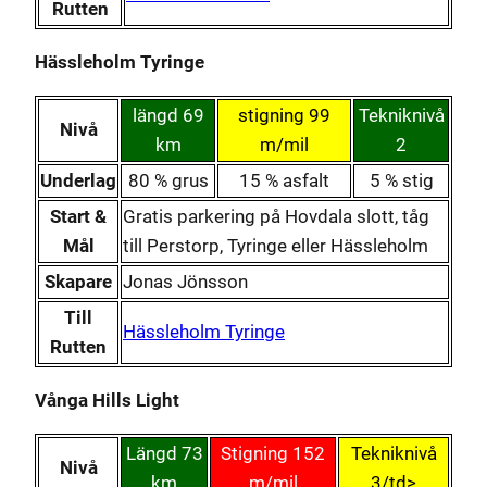
Rutten
Hässleholm Tyringe
längd 69
stigning 99
Tekniknivå
Nivå
km
m/mil
2
Underlag
80 % grus
15 % asfalt
5 % stig
Start &
Gratis parkering på Hovdala slott, tåg
Mål
till Perstorp, Tyringe eller Hässleholm
Skapare
Jonas Jönsson
Till
Hässleholm Tyringe
Rutten
Vånga Hills Light
Längd 73
Stigning 152
Tekniknivå
Nivå
km
m/mil
3/td>