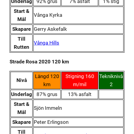
Underlag
92% grus
7% asfalt
1% stig
Start &
Vånga Kyrka
Mål
Skapare
Gerry Askefalk
Till
Vånga Hills
Rutten
Strade Rosa 2020 120 km
Längd 120
Stigning 160
Tekniknivå
Nivå
km
m/mil
2
Underlag
87% grus
13% asfalt
Start &
Sjön Immeln
Mål
Skapare
Peter Erlingson
Till