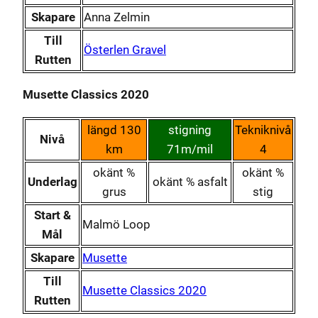
Skapare
Anna Zelmin
Till
Österlen Gravel
Rutten
Musette Classics 2020
längd 130
stigning
Tekniknivå
Nivå
km
71m/mil
4
okänt %
okänt %
Underlag
okänt % asfalt
grus
stig
Start &
Malmö Loop
Mål
Skapare
Musette
Till
Musette Classics 2020
Rutten