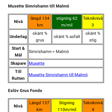
Musette Simrishamn till Malmö
längd 134
stigning 62
Tekniknivå
Nivå
km
m/mil
3
okänt %
okänt %
Underlag
okänt % asfalt
grus
stig
Start &
Simrishamn-> Malmö
Mål
Skapare
Musette
Till
Musette Simrishamn till Malmö
Rutten
Eslöv Grus Fondo
Längd 137
Stigning
Tekniknivå
Nivå
km
110m/mil
4