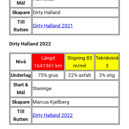
Mål
Skapare
Dirty Halland
Till
Dirty Halland 2021
Rutten
Dirty Halland 2022
Längd
Stigning 83
Tekniknivå
Nivå
1641361 km
m/mil
3
Underlag
75% grus
22% asfalt
3% stig
Start &
Steninge
Mål
Skapare
Marcus Kjellberg
Till
Dirty Halland 2022
Rutten