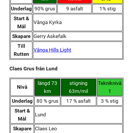
Underlag
90% grus
9 asfalt
1% stig
Start &
Vånga Kyrka
Mål
Skapare
Gerry Askefalk
Till
Vånga Hills Light
Rutten
Claes Grus från Lund
längd 73
stigning
Tekniknivå
Nivå
km
63m/mil
1
Underlag
80 % grus
17 % asfalt
3 % stig
Start &
Lund
Mål
Skapare
Claes Leo