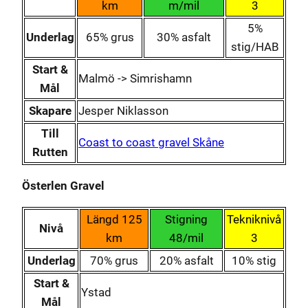
km
m/mil
3
5%
Underlag
65% grus
30% asfalt
stig/HAB
Start &
Malmö -> Simrishamn
Mål
Skapare
Jesper Niklasson
Till
Coast to coast gravel Skåne
Rutten
Österlen Gravel
Längd 125
Stigning
Tekniknivå
Nivå
km
48/mil
3
Underlag
70% grus
20% asfalt
10% stig
Start &
Ystad
Mål