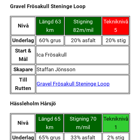
Gravel Frösakull Steninge Loop
Längd 63
Stigning
Tekniknivå
Nivå
km
82m/mil
5
Underlag
60% grus
20% asfalt
20% stig
Start &
Ica Frösakull
Mål
Skapare
Staffan Jönsson
Till
Gravel Frösakull Steninge Loop
Rutten
Hässleholm Hårsjö
Längd 65
Stigning 70
Tekniknivå
Nivå
km
m/mil
1
Underlag
65% grus
33% asfalt
2% stig