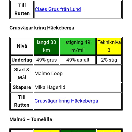
Till
Claes Grus från Lund
Rutten
Grusvägar kring Häckeberga
längd 80
stigning 49
Tekniknivå
Nivå
km
m/mil
3
Underlag
49% grus
49% asfalt
2% stig
Start &
Malmö Loop
Mål
Skapare
Mika Hagerlid
Till
Grusvägar kring Häckeberga
Rutten
Malmö – Tomelilla