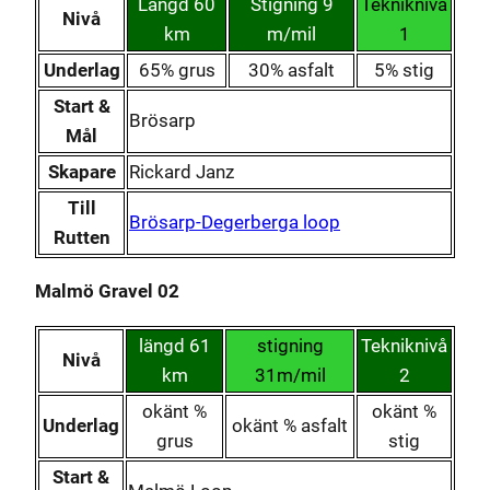
Längd 60
Stigning 9
Tekniknivå
Nivå
km
m/mil
1
Underlag
65% grus
30% asfalt
5% stig
Start &
Brösarp
Mål
Skapare
Rickard Janz
Till
Brösarp-Degerberga loop
Rutten
Malmö Gravel 02
längd 61
stigning
Tekniknivå
Nivå
km
31m/mil
2
okänt %
okänt %
Underlag
okänt % asfalt
grus
stig
Start &