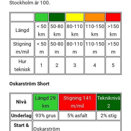
Stockholm är 100.
< 50
50-80
80-110
110-150
>150
Längd
km
km
km
km
km
Stigning
< 50
50-80
80-110
110-150
>150
m/mil
m
m
m
m
m
Hur
1
2
3
4
5
teknisk
Oskarström Short
Längd 29
Stigning 141
Tekniknivå
Nivå
km
m/mil
2
Underlag
93% grus
5% asfalt
2% stig
Start &
Oskarström