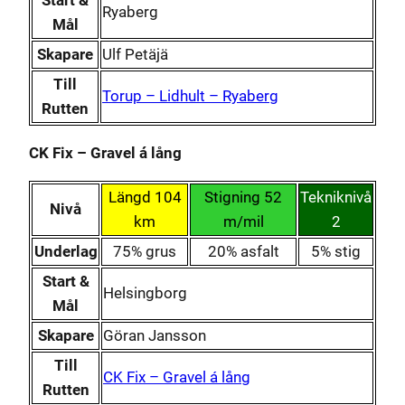
Ryaberg
Mål
Skapare
Ulf Petäjä
Till
Torup – Lidhult – Ryaberg
Rutten
CK Fix – Gravel á lång
Längd 104
Stigning 52
Tekniknivå
Nivå
km
m/mil
2
Underlag
75% grus
20% asfalt
5% stig
Start &
Helsingborg
Mål
Skapare
Göran Jansson
Till
CK Fix – Gravel á lång
Rutten