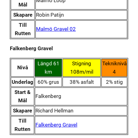
Malmö Loop
Mål
Skapare
Robin Patijn
Till
Malmö Gravel 02
Rutten
Falkenberg Gravel
Längd 61
Stigning
Tekniknivå
Nivå
km
108m/mil
4
Underlag
60% grus
38% asfalt
2% stig
Start &
Falkenberg
Mål
Skapare
Richard Hellman
Till
Falkenberg Gravel
Rutten