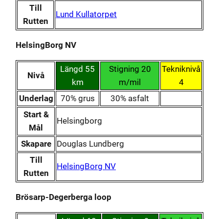
Till
Lund Kullatorpet
Rutten
HelsingBorg NV
Längd 55
Stigning 20
Tekniknivå
Nivå
km
m/mil
4
Underlag
70% grus
30% asfalt
Start &
Helsingborg
Mål
Skapare
Douglas Lundberg
Till
HelsingBorg NV
Rutten
Brösarp-Degerberga loop