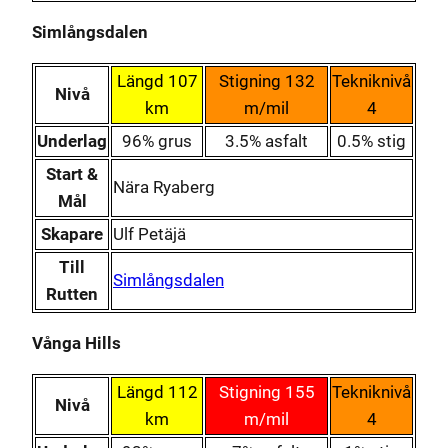
Simlångsdalen
Längd 107
Stigning 132
Tekniknivå
Nivå
km
m/mil
4
Underlag
96% grus
3.5% asfalt
0.5% stig
Start &
Nära Ryaberg
Mål
Skapare
Ulf Petäjä
Till
Simlångsdalen
Rutten
Vånga Hills
Längd 112
Stigning 155
Tekniknivå
Nivå
km
m/mil
4