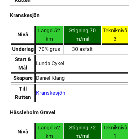
Kranskesjön
Längd 52
Stigning 70
Tekniknivå
Nivå
km
m/mil
3
Underlag
70% grus
30 asfalt
Start &
Lunda Cykel
Mål
Skapare
Daniel Klang
Till
Kranskesjön
Rutten
Hässleholm Gravel
Längd 52
Stigning 72
Tekniknivå
Nivå
km
m/mil
1