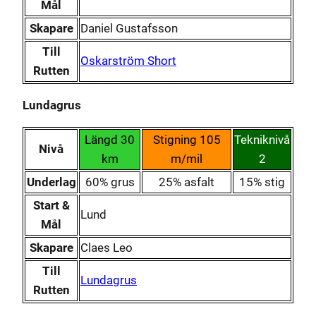
Mål
Skapare
Daniel Gustafsson
Till
Oskarström Short
Rutten
Lundagrus
Längd 30
Stigning 105
Tekniknivå
Nivå
km
m/mil
2
Underlag
60% grus
25% asfalt
15% stig
Start &
Lund
Mål
Skapare
Claes Leo
Till
Lundagrus
Rutten