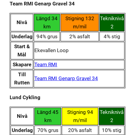
Team RMI Genarp Gravel 34
Längd 34
Stigning 132
Tekniknivå
Nivå
km
m/mil
2
Underlag
94% grus
2% asfalt
4% stig
Start &
Ekevallen Loop
Mål
Skapare
Team RMI
Till
Team RMI Genarp Gravel 34
Rutten
Lund Cykling
Längd 45
Stigning 94
Tekniknivå
Nivå
km
m/mil
2
Underlag
70% grus
20% asfalt
10% stig