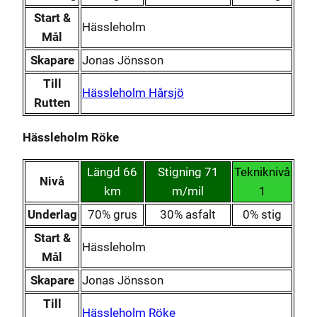
Start &
Hässleholm
Mål
Skapare
Jonas Jönsson
Till
Hässleholm Hårsjö
Rutten
Hässleholm Röke
Längd 66
Stigning 71
Tekniknivå
Nivå
km
m/mil
1
Underlag
70% grus
30% asfalt
0% stig
Start &
Hässleholm
Mål
Skapare
Jonas Jönsson
Till
Hässleholm Röke