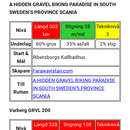
A HIDDEN GRAVEL BIKING PARADISE IN SOUTH
SWEDEN’S PROVINCE SCANIA
Längd 302
Stigning 38
Tekniknivå
Nivå
km
m/mil
3
Underlag
60% grus
35% asfalt
2% stig
Start &
Ribersborgs Kallbadhus
Mål
Skapare
Farawayistan.com
A HIDDEN GRAVEL BIKING PARADISE
Till
IN SOUTH SWEDEN’S PROVINCE
Rutten
SCANIA
Varberg GRVL 200
Längd 320
Stigning 100
Tekniknivå
Nivå