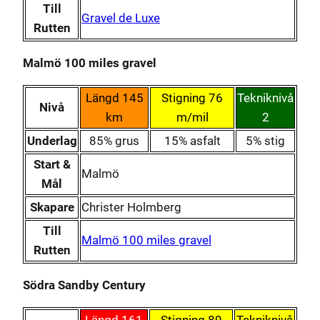
Till
Gravel de Luxe
Rutten
Malmö 100 miles gravel
Längd 145
Stigning 76
Tekniknivå
Nivå
km
m/mil
2
Underlag
85% grus
15% asfalt
5% stig
Start &
Malmö
Mål
Skapare
Christer Holmberg
Till
Malmö 100 miles gravel
Rutten
Södra Sandby Century
Längd 161
Stigning 89
Tekniknivå