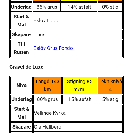
Underlag
86% grus
14% asfalt
0% stig
Start &
Eslöv Loop
Mål
Skapare
Linus
Till
Eslöv Grus Fondo
Rutten
Gravel de Luxe
Längd 143
Stigning 85
Tekniknivå
Nivå
km
m/mil
4
Underlag
80% grus
15% asfalt
5% stig
Start &
Vellinge Kyrka
Mål
Skapare
Ola Hallberg