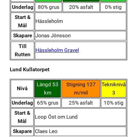
Underlag
80% grus
20% asfalt
0% stig
Start &
Hässleholm
Mål
Skapare
Jonas Jönsson
Till
Hässleholm Gravel
Rutten
Lund Kullatorpet
Längd 53
Stigning 127
Tekniknivå
Nivå
km
m/mil
3
Underlag
65% grus
25% asfalt
10% stig
Start &
Loop Öst om Lund
Mål
Skapare
Claes Leo