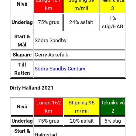
Nivå
km
m/mil
3
1%
Underlag
75% grus
24% asfalt
stig/HAB
Start &
Södra Sandby
Mål
Skapare
Gerry Askefalk
Till
Södra Sandby Century
Rutten
Dirty Halland 2021
Längd 162
Stigning 95
Tekniknivå
Nivå
km
m/mil
2
Underlag
75% grus
20% asfalt
5% stig
Start &
Halmstad