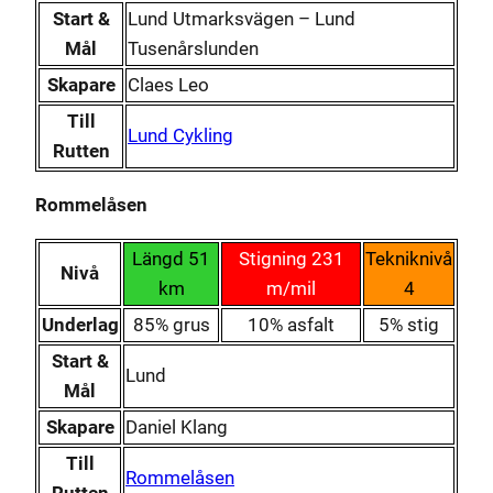
Start &
Lund Utmarksvägen – Lund
Mål
Tusenårslunden
Skapare
Claes Leo
Till
Lund Cykling
Rutten
Rommelåsen
Längd 51
Stigning 231
Tekniknivå
Nivå
km
m/mil
4
Underlag
85% grus
10% asfalt
5% stig
Start &
Lund
Mål
Skapare
Daniel Klang
Till
Rommelåsen
Rutten