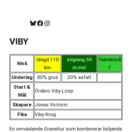
Hoppa
till
Bluesky
Facebook
https://www.instagram.com/tug_ck/
innehåll
VIBY
längd 110
stigning 59
Tekniknivå
Nivå
km
m/mil
1
Underlag
80% grus
20% asfalt
Start &
Örebro Viby Loop
Mål
Skapare
Jonas Victorin
Fika
Viby Krog
En omväxlande Graveltur som kombinerar böljande