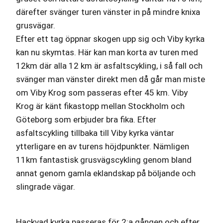
därefter svänger turen vänster in på mindre knixa
grusvägar.
Efter ett tag öppnar skogen upp sig och Viby kyrka
kan nu skymtas. Här kan man korta av turen med
12km där alla 12 km är asfaltscykling, i så fall och
svänger man vänster direkt men då går man miste
om Viby Krog som passeras efter 45 km. Viby
Krog är känt fikastopp mellan Stockholm och
Göteborg som erbjuder bra fika. Efter
asfaltscykling tillbaka till Viby kyrka väntar
ytterligare en av turens höjdpunkter. Nämligen
11km fantastisk grusvägscykling genom bland
annat genom gamla eklandskap på böljande och
slingrade vägar.
Hackvad kyrka passeras för 2:a gången och efter