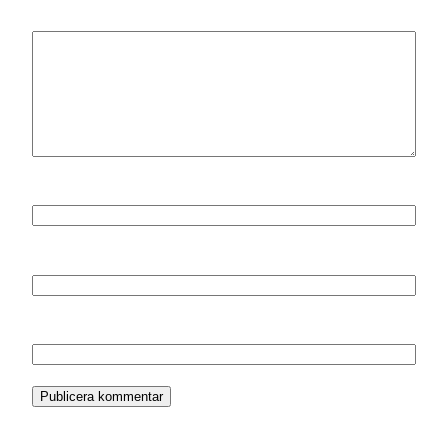
Kommentar
*
Namn
*
E-postadress
*
Webbplats
Denna webbplats använder Akismet för att minska