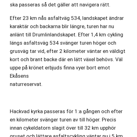
ska passeras så det gäller att navigera rätt.
Efter 23 km nås asfaltväg 534, landskapet ändrar
karaktär och backarna blir längre, turen har nu
anlänt till Drumlinlandskapet. Efter 1,4 km cykling
längs asfaltsväg 534 svänger turen höger och
grusväg tar vid, efter 2 kilometer väntar en väldigt
kort och brant backe där en lätt växel behövs. Väl
uppe på krönet erbjuds finna vyer bort emot
Ekåsens
naturreservat.
Hackvad kyrka passeras för 1:a gången och efter
en kilometer svänger turen av till höger. Precis
innan cykeldatorn slagit över till 32 km upphör
gruset och lättare asfaltscykling väntar nu i 5 km,