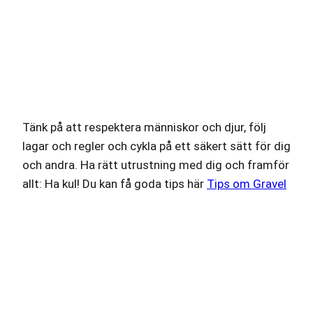
Tänk på att respektera människor och djur, följ
lagar och regler och cykla på ett säkert sätt för dig
och andra. Ha rätt utrustning med dig och framför
allt: Ha kul! Du kan få goda tips här
Tips om Gravel
Lämna ett svar
Din e-postadress kommer inte publiceras.
Obligatoriska fält är märkta
*