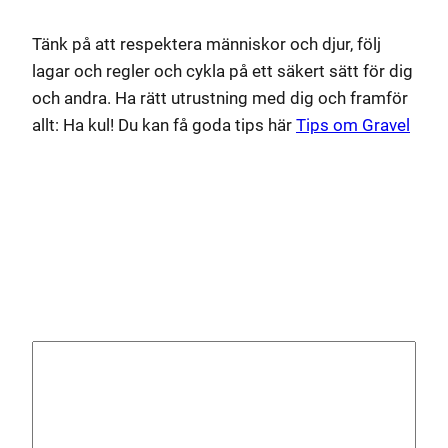
Tänk på att respektera människor och djur, följ
lagar och regler och cykla på ett säkert sätt för dig
och andra. Ha rätt utrustning med dig och framför
allt: Ha kul! Du kan få goda tips här
Tips om Gravel
Lämna ett svar
Din e-postadress kommer inte publiceras.
Obligatoriska fält är märkta
*
Kommentar
*