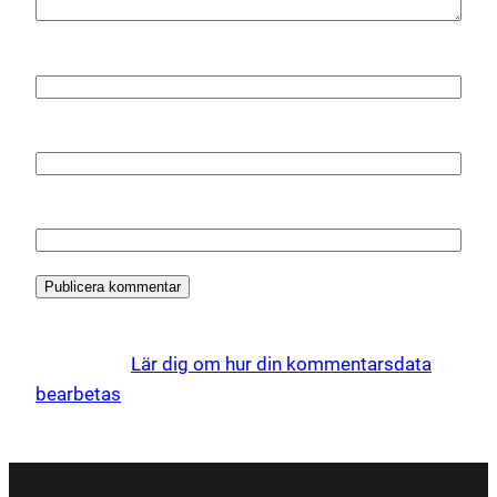
Namn
*
E-postadress
*
Webbplats
Denna webbplats använder Akismet för att minska
skräppost.
Lär dig om hur din kommentarsdata
bearbetas
.