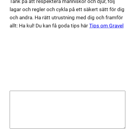
Tänk på att respektera människor och djur, följ
lagar och regler och cykla på ett säkert sätt för dig
och andra. Ha rätt utrustning med dig och framför
allt: Ha kul! Du kan få goda tips här
Tips om Gravel
Lämna ett svar
Din e-postadress kommer inte publiceras.
Obligatoriska fält är märkta
*
Kommentar
*