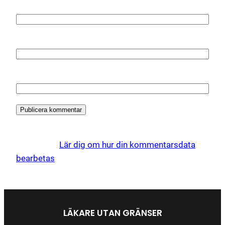
Namn
*
E-postadress
*
Webbplats
Denna webbplats använder Akismet för att minska
skräppost.
Lär dig om hur din kommentarsdata
bearbetas
.
LÄKARE UTAN GRÄNSER