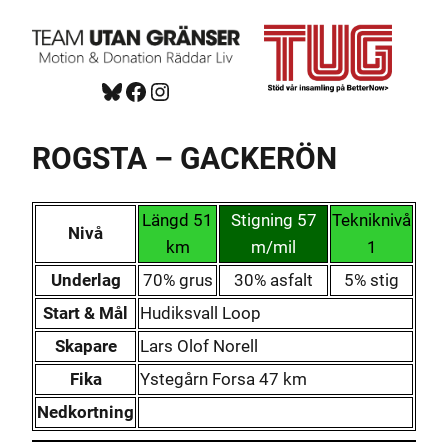
Hoppa
till
innehåll
Bluesky
Facebook
https://www.instagram.com/tug_ck/
ROGSTA – GACKERÖN
Längd 51
Stigning 57
Tekniknivå
Nivå
km
m/mil
1
Underlag
70% grus
30% asfalt
5% stig
Start & Mål
Hudiksvall Loop
Skapare
Lars Olof Norell
Fika
Ystegårn Forsa 47 km
Nedkortning