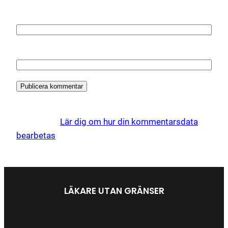
E-postadress
*
Webbplats
Denna webbplats använder Akismet för att minska
skräppost.
Lär dig om hur din kommentarsdata
bearbetas
.
LÄKARE UTAN GRÄNSER