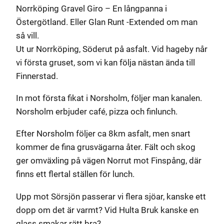
Norrköping Gravel Giro – En långpanna i
Östergötland. Eller Glan Runt -Extended om man
så vill.
Ut ur Norrköping, Söderut på asfalt. Vid hageby når
vi första gruset, som vi kan följa nästan ända till
Finnerstad.
In mot första fikat i Norsholm, följer man kanalen.
Norsholm erbjuder café, pizza och finlunch.
Efter Norsholm följer ca 8km asfalt, men snart
kommer de fina grusvägarna åter. Fält och skog
ger omväxling på vägen Norrut mot Finspång, där
finns ett flertal ställen för lunch.
Upp mot Sörsjön passerar vi flera sjöar, kanske ett
dopp om det är varmt? Vid Hulta Bruk kanske en
glass smakar rätt bra?