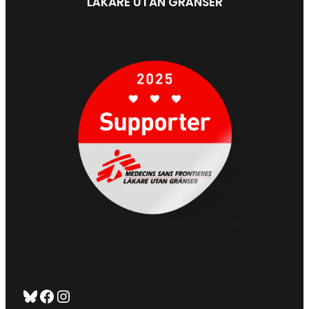
LÄKARE UTAN GRÄNSER
Bluesky
Facebook
https://www.instagram.com/tug_ck/