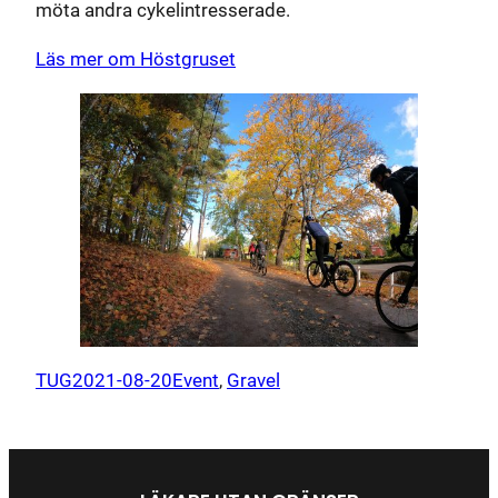
möta andra cykelintresserade.
Läs mer om Höstgruset
TUG
2021-08-20
Event
, 
Gravel