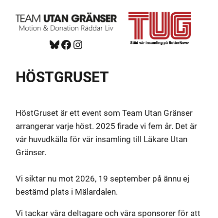
Hoppa
till
innehåll
Bluesky
Facebook
https://www.instagram.com/tug_ck/
HÖSTGRUSET
HöstGruset är ett event som Team Utan Gränser
arrangerar varje höst. 2025 firade vi fem år. Det är
vår huvudkälla för vår insamling till Läkare Utan
Gränser.
Vi siktar nu mot 2026, 19 september på ännu ej
bestämd plats i Mälardalen.
Vi tackar våra deltagare och våra sponsorer för att