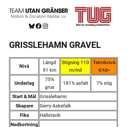
Hoppa
till
innehåll
Bluesky
Facebook
https://www.instagram.com/tug_ck/
GRISSLEHAMN GRAVEL
Längd
Stigning 110
Tekniknivå
Nivå
91 km
m/mil
4/td>
75%
Underlag
181% asfalt
7% stig
grus
Start & Mål
Grisslehamn
Skapare
Gerry Askefalk
Fika
Hallstavik
Nedkortning