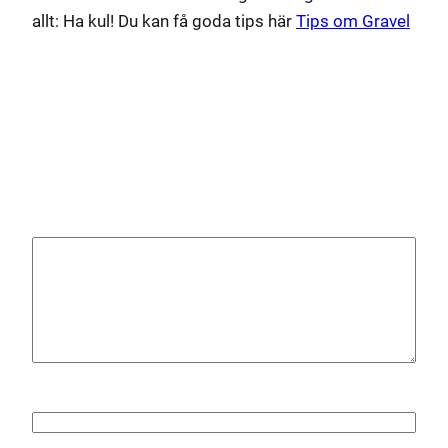
allt: Ha kul! Du kan få goda tips här
Tips om Gravel
Lämna ett svar
Din e-postadress kommer inte publiceras.
Obligatoriska fält är märkta
*
Kommentar
*
Namn
*