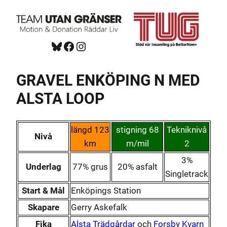
Hoppa
till
innehåll
Bluesky
Facebook
https://www.instagram.com/tug_ck/
GRAVEL ENKÖPING N MED
ALSTA LOOP
längd 123
stigning 68
Tekniknivå
Nivå
km
m/mil
2
3%
Underlag
77% grus
20% asfalt
Singletrack
Start & Mål
Enköpings Station
Skapare
Gerry Askefalk
Fika
Alsta Trädgårdar
och
Forsby Kvarn