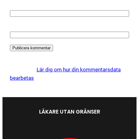
E-postadress
*
Webbplats
Denna webbplats använder Akismet för att minska
skräppost.
Lär dig om hur din kommentarsdata
bearbetas
.
LÄKARE UTAN GRÄNSER