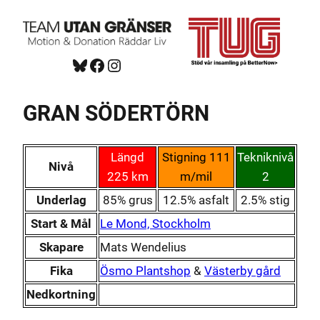
Hoppa
till
innehåll
Bluesky
Facebook
https://www.instagram.com/tug_ck/
GRAN SÖDERTÖRN
Längd
Stigning 111
Tekniknivå
Nivå
225 km
m/mil
2
Underlag
85% grus
12.5% asfalt
2.5% stig
Start & Mål
Le Mond, Stockholm
Skapare
Mats Wendelius
Fika
Ösmo Plantshop
&
Västerby gård
Nedkortning