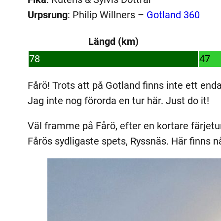
Urpsrung
: Philip Willners –
Gotland 360
Längd (km)
78
47
Fårö! Trots att på Gotland finns inte ett en
Jag inte nog förorda en tur här. Just do it!
Väl framme på Fårö, efter en kortare färjetu
Fårös sydligaste spets, Ryssnäs. Här finns 