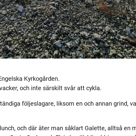
 Engelska Kyrkogården.
cker, och inte särskilt svår att cykla.
r ständiga följeslagare, liksom en och annan grind,
lunch, och där äter man såklart Galette, alltså en m