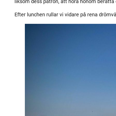
liksom dess patron, att höra honom berätta 
Efter lunchen rullar vi vidare på rena drömvä