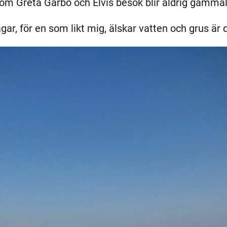
om Greta Garbo och Elvis besök blir aldrig gammal
gar, för en som likt mig, älskar vatten och grus är d