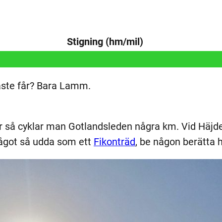
Stigning (hm/mil)
daste får? Bara Lamm.
r så cyklar man Gotlandsleden några km. Vid Häjdek
något så udda som ett
Fikonträd
, be någon berätta 