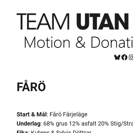
Hoppa
till
innehåll
Bluesky
Facebook
https://www.instagram.com/tug_ck/
FÅRÖ
Start & Mål
: Fårö Färjeläge
Underlag
: 68% grus 12% asfalt 20% Stig/Str
Fika
: Kutens & Sylvis Döttrar