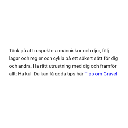
Tänk på att respektera människor och djur, följ
lagar och regler och cykla på ett säkert sätt för dig
och andra. Ha rätt utrustning med dig och framför
allt: Ha kul! Du kan få goda tips här
Tips om Gravel
Lämna ett svar
Din e-postadress kommer inte publiceras.
Obligatoriska fält är märkta
*