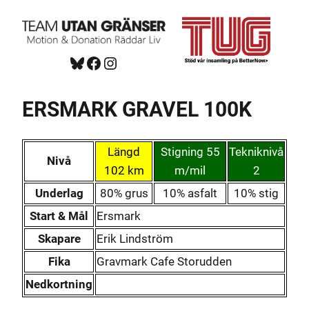
Hoppa
till
innehåll
Bluesky
Facebook
https://www.instagram.com/tug_ck/
ERSMARK GRAVEL 100K
Längd
Stigning 55
Tekniknivå
Nivå
102 km
m/mil
2
Underlag
80% grus
10% asfalt
10% stig
Start & Mål
Ersmark
Skapare
Erik Lindström
Fika
Gravmark Cafe Storudden
Nedkortning