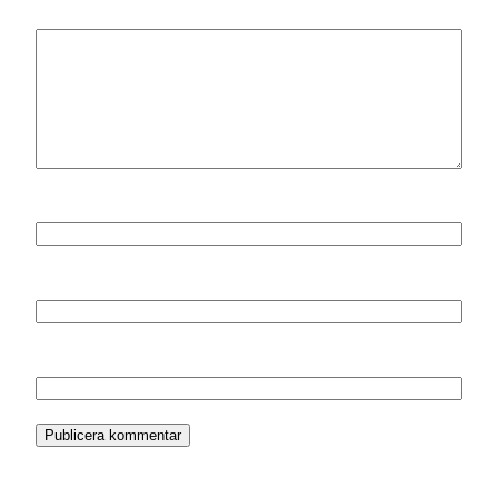
Kommentar
*
Namn
*
E-postadress
*
Webbplats
Denna webbplats använder Akismet för att minska