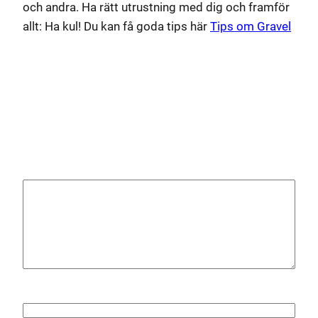
och andra. Ha rätt utrustning med dig och framför
allt: Ha kul! Du kan få goda tips här
Tips om Gravel
Lämna ett svar
Din e-postadress kommer inte publiceras.
Obligatoriska fält är märkta
*
Kommentar
*
Namn
*