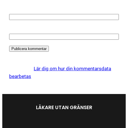
E-postadress
*
Webbplats
Denna webbplats använder Akismet för att minska
skräppost.
Lär dig om hur din kommentarsdata
bearbetas
.
LÄKARE UTAN GRÄNSER