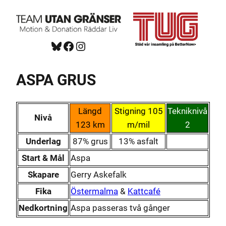
Hoppa
till
innehåll
Bluesky
Facebook
https://www.instagram.com/tug_ck/
ASPA GRUS
Längd
Stigning 105
Tekniknivå
Nivå
123 km
m/mil
2
Underlag
87% grus
13% asfalt
Start & Mål
Aspa
Skapare
Gerry Askefalk
Fika
Östermalma
&
Kattcafé
Nedkortning
Aspa passeras två gånger