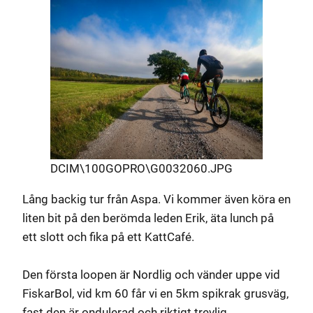
DCIM\100GOPRO\G0032060.JPG
Lång backig tur från Aspa. Vi kommer även köra en
liten bit på den berömda leden Erik, äta lunch på
ett slott och fika på ett KattCafé.
Den första loopen är Nordlig och vänder uppe vid
FiskarBol, vid km 60 får vi en 5km spikrak grusväg,
fast den är ondulerad och riktigt trevlig.