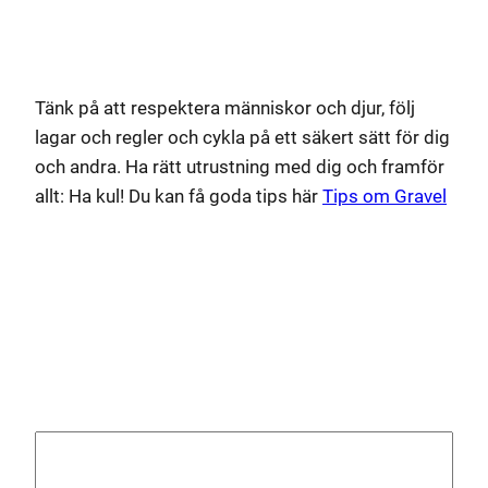
Tänk på att respektera människor och djur, följ
lagar och regler och cykla på ett säkert sätt för dig
och andra. Ha rätt utrustning med dig och framför
allt: Ha kul! Du kan få goda tips här
Tips om Gravel
Lämna ett svar
Din e-postadress kommer inte publiceras.
Obligatoriska fält är märkta
*
Kommentar
*