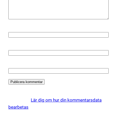
Namn
*
E-postadress
*
Webbplats
Denna webbplats använder Akismet för att minska
skräppost.
Lär dig om hur din kommentarsdata
bearbetas
.