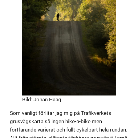
Bild: Johan Haag
Som vanligt förlitar jag mig på Trafikverkets
grusvägskarta så ingen hike-a-bike men
fortfarande varierat och fullt cykelbart hela rundan.
Allt från största, slätaste tänkbara grusväg till små