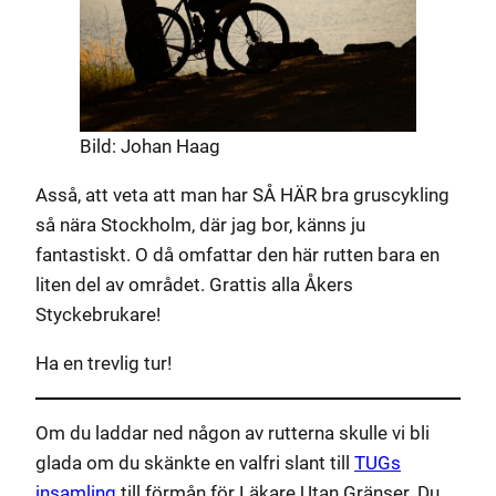
Bild: Johan Haag
Asså, att veta att man har SÅ HÄR bra gruscykling
så nära Stockholm, där jag bor, känns ju
fantastiskt. O då omfattar den här rutten bara en
liten del av området. Grattis alla Åkers
Styckebrukare!
Ha en trevlig tur!
Om du laddar ned någon av rutterna skulle vi bli
glada om du skänkte en valfri slant till
TUGs
insamling
till förmån för Läkare Utan Gränser. Du