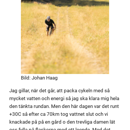
Bild: Johan Haag
Jag gillar, när det går, att packa cykeln med så
mycket vatten och energi så jag ska klara mig hela
den tänkta rundan. Men den här dagen var det runt
+30C så efter ca 70km tog vattnet slut och vi
knackade på på en gård o den trevliga damen lät
oss fylla på flaskorna med ett leende. Med det