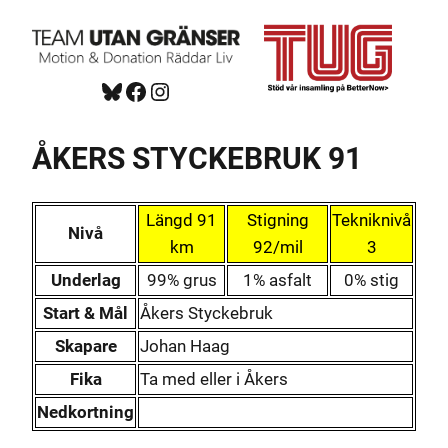
Hoppa
till
innehåll
Bluesky
Facebook
https://www.instagram.com/tug_ck/
ÅKERS STYCKEBRUK 91
Längd 91
Stigning
Tekniknivå
Nivå
km
92/mil
3
Underlag
99% grus
1% asfalt
0% stig
Start & Mål
Åkers Styckebruk
Skapare
Johan Haag
Fika
Ta med eller i Åkers
Nedkortning