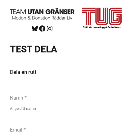
Hoppa
till
innehåll
Bluesky
Facebook
https://www.instagram.com/tug_ck/
TEST DELA
Dela en rutt
Namn
*
Ange ditt namn
Email
*